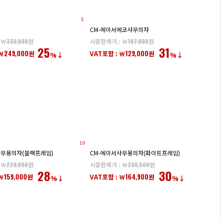
5
툴
CM-에이서에코사무의자
 ￦
330,000
원
시중판매가 : ￦
187,000
원
25
31
249,000
129,000
￦
원
VAT포함 : ￦
원
%↓
%↓
10
사무용의자(블랙프레임)
CM-에이서사무용의자(화이트프레임)
 ￦
220,000
원
시중판매가 : ￦
236,500
원
28
30
159,000
164,900
￦
원
VAT포함 : ￦
원
%↓
%↓