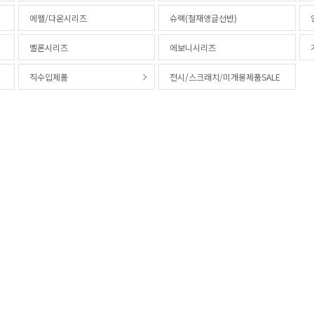
에펠/다온시리즈
슈랙(철재앵글선반)
멜론시리즈
에보니시리즈
직수입제품
전시/스크래치/미개봉제품SALE