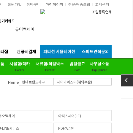
인
회원가입
장바구니
마이페이지
주문/배송조회
고객센터
인기키워드
듀어백체어
비플러스의자
연수용테이블
대리점
관공서결제
파티션 시뮬레이션
스피드견적문의
예스체어회의용
제품
사물함/락카
서류함/화일박스
범일금고
사무실소품
EL프리미엄파티션
Locker
Filebox
Safe
Equipment
칼라철재
현대브랜드가구
체어마이스터(해외수출)
Home
세트상품
리더풀메쉬의자
양면자석파티션
하이퍼스
듀오백체어
아티스체어(JC)
U-LINE시리즈
PDF/A라인