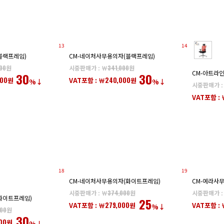
13
14
블랙프레임)
CM-네이처사무용의자(블랙프레임)
00
원
시중판매가 : ￦
341,000
원
CM-아트라
30
30
000
240,000
원
VAT포함 : ￦
원
%↓
%↓
시중판매가 :
VAT포함 : 
18
19
CM-네이처사무용의자(화이트프레임)
CM-예라사
시중판매가 : ￦
374,000
원
시중판매가 :
화이트프레임)
25
279,000
VAT포함 : ￦
원
VAT포함 : 
%↓
000
원
30
00
원
%↓