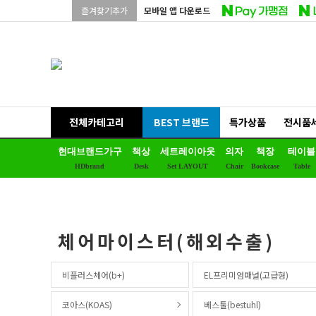
즐겨찾기추가
모바일 앱 다운로드
전체카테고리
BEST 브랜드
특가상품
전시품
현대브랜드가구
책상
세트레이아웃
의자
책장
테이블
HDbrand
Desk
Set LAYOUT
Chair
Bookcase
Table
체어마이스터(해외수출)
비플러스체어(b+)
EL프리미엄패널(고급형)
코아스(KOAS)
베스툴(bestuhl)