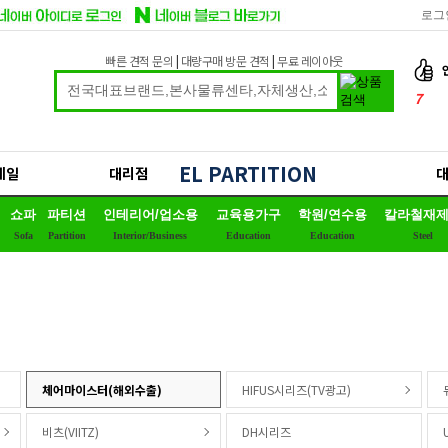
로그
빠른 견적 문의
|
대량구매 방문 견적
|
무료 레이아웃
7
8
9
EL PARTITION
세일
대리점
10
쇼파
파티션
인테리어/업소용
교육용가구
학원/연수용
칼라철재
1
Sofa
Partition
Interior/Business
Education
Education
Steel
2
3
4
5
6
체어마이스터(해외수출)
HIFUS시리즈(TV광고)
비츠(VIITZ)
DH시리즈