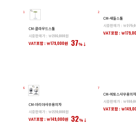
1
2
CM-새들스툴
시중판매가 : ￦
275,
CM-클라우드스툴
179,0
VAT포함 : ￦
시중판매가 : ￦
286,000
원
37
179,000
VAT포함 : ￦
원
%↓
6
7
CM-에토스사무용의
시중판매가 : ￦
198,0
CM-아리야사무용의자
149,0
VAT포함 : ￦
시중판매가 : ￦
220,000
원
32
149,000
VAT포함 : ￦
원
%↓