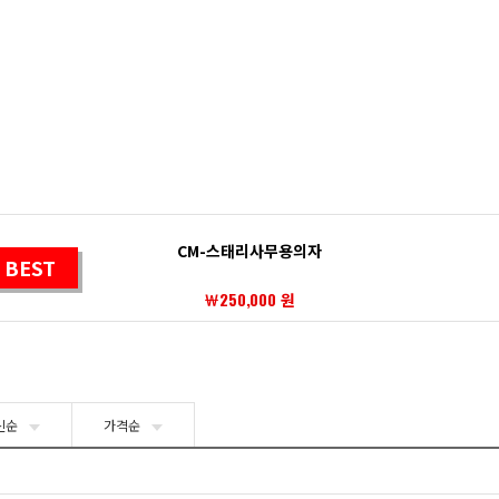
CM-스태리사무용의자
BEST
￦250,000 원
신순
가격순