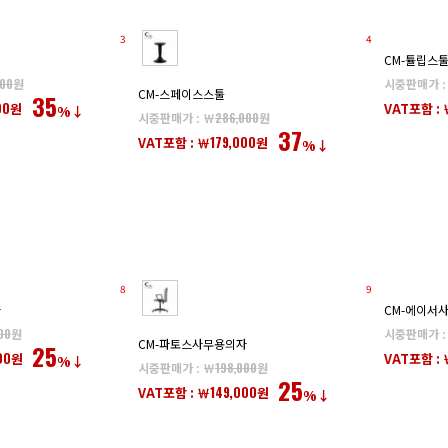
3
4
CM-튤립스
000
원
시중판매가 :
CM-스페이스스툴
35
00
원
VAT포함 : 
%↓
시중판매가 : ￦
286,000
원
37
179,000
VAT포함 : ￦
원
%↓
8
9
자
CM-에이서
00
원
시중판매가 :
CM-파토스사무용의자
25
00
원
VAT포함 : 
%↓
시중판매가 : ￦
198,000
원
25
149,000
VAT포함 : ￦
원
%↓