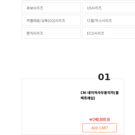
뮤보시리즈
US시리즈
카멜레온/오투(O2)시리즈
디셀/믹스시리즈
펀치시리즈
ECO시리즈
01
CM-네이처사무용의자(블
랙프레임)
￦240,000 원
ADD CART