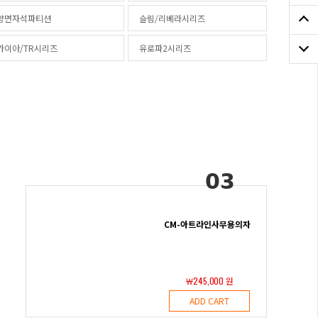
양면자석파티션
슬림/리베라시리즈
가이아/TR시리즈
유로파2시리즈
03
CM-아트라인사무용의자
￦245,000 원
ADD CART