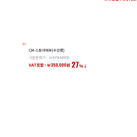
21
CM-스토아에듀(수강판)
시중판매가 : ￦
479,600
원
27
350,000
VAT포함 : ￦
원
%↓