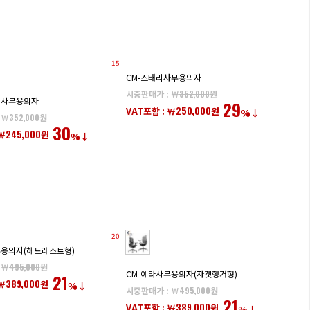
15
CM-스태리사무용의자
시중판매가 : ￦
352,000
원
인사무용의자
29
250,000
VAT포함 : ￦
원
%↓
 ￦
352,000
원
30
245,000
￦
원
%↓
20
무용의자(헤드레스트형)
 ￦
495,000
원
CM-예라사무용의자(자켓행거형)
21
389,000
￦
원
%↓
시중판매가 : ￦
495,000
원
21
389,000
VAT포함 : ￦
원
%↓