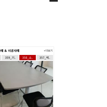
례 ＆ 시공사례
+더보기
359_기..
358_소..
357_넥..