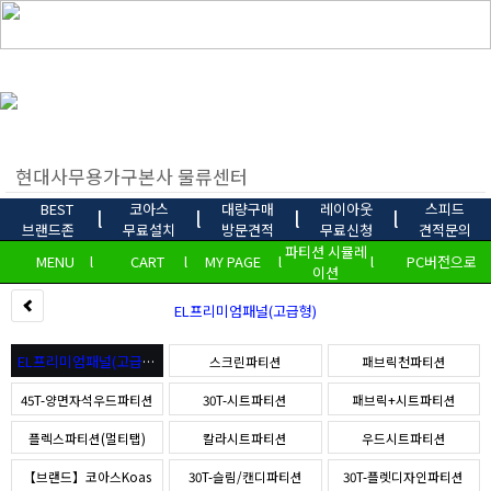
BEST
코아스
대량구매
레이아웃
스피드
l
l
l
l
브랜드존
무료설치
방문견적
무료신청
견적문의
파티션 시뮬레
MENU
l
CART
l
MY PAGE
l
l
PC버전으로
이션
EL프리미엄패널(고급형)
EL프리미엄패널(고급형)
스크린파티션
패브릭천파티션
45T-양면자석우드파티션
30T-시트파티션
패브릭+시트파티션
플렉스파티션(멀티탭)
칼라시트파티션
우드시트파티션
【브랜드】코아스Koas
30T-슬림/캔디파티션
30T-플렛디자인파티션