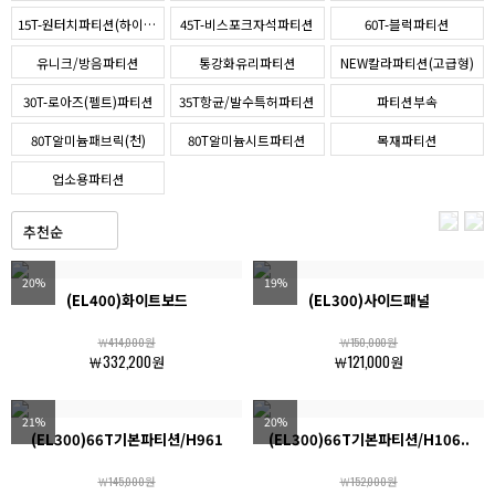
15T-원터치파티션(하이퍼스)
45T-비스포크자석파티션
60T-블럭파티션
유니크/방음파티션
통강화유리파티션
NEW칼라파티션(고급형)
30T-로아즈(펠트)파티션
35T항균/발수특허파티션
파티션부속
80T알미늄패브릭(천)
80T알미늄시트파티션
목재파티션
업소용파티션
20%
19%
(EL400)화이트보드
(EL300)사이드패널
￦414,000원
￦150,000원
￦332,200원
￦121,000원
21%
20%
(EL300)66T기본파티션/H961
(EL300)66T기본파티션/H106..
￦145,000원
￦152,000원