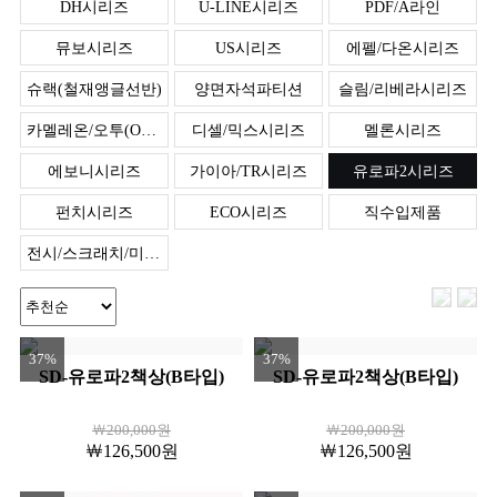
DH시리즈
U-LINE시리즈
PDF/A라인
뮤보시리즈
US시리즈
에펠/다온시리즈
슈랙(철재앵글선반)
양면자석파티션
슬림/리베라시리즈
카멜레온/오투(O2)시리즈
디셀/믹스시리즈
멜론시리즈
에보니시리즈
가이아/TR시리즈
유로파2시리즈
펀치시리즈
ECO시리즈
직수입제품
전시/스크래치/미개봉제품SALE
37%
37%
SD-유로파2책상(B타입)
SD-유로파2책상(B타입)
￦200,000원
￦200,000원
￦126,500원
￦126,500원