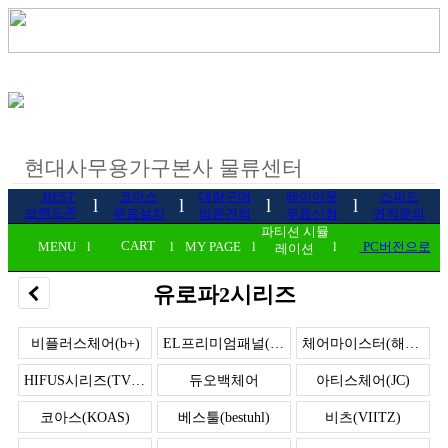
BEST
코아스
대량구매
레이아웃
스피드
l
l
l
l
브랜드존
무료설치
방문견적
무료신청
견적문의
파티션 시뮬
CART
MENU
l
l
MY PAGE
l
l
PC버전으로
레이션
유로파2시리즈
비플러스체어(b+)
EL프리미엄패널(고급형)
체어마이스터(해외수출)
HIFUS시리즈(TV광고)
듀오백체어
아티스체어(JC)
코아스(KOAS)
베스툴(bestuhl)
비츠(VIITZ)