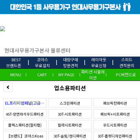
BEST
코아스
대량구매
레이아웃
스피드
l
l
l
l
브랜드존
무료설치
방문견적
무료신청
견적문의
파티션 시뮬레
MENU
l
CART
l
MY PAGE
l
l
PC버전으로
이션
업소용파티션
EL프리미엄패널(고급형)
스크린파티션
패브릭천파티션
45T-양면자석우드파티션
30T-시트파티션
패브릭+시트파티션
플렉스파티션(멀티탭)
칼라시트파티션
우드시트파티션
【브랜드】코아스Koas
30T-슬림/캔디파티션
30T-플렛디자인파티션