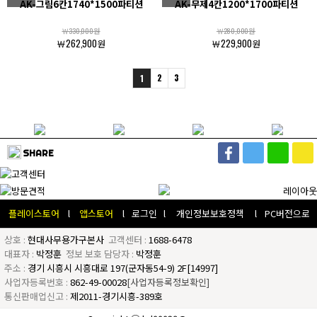
AK-그림6칸1740*1500파티션
AK-무제4칸1200*1700파티션
￦330,000원
￦280,000원
￦262,900원
￦229,900원
2
3
1
SHARE
플레이스토어
l
앱스토어
l
로그인
l
개인정보보호정책
l
PC버전으로
상호 :
현대사무용가구본사
고객센터 :
1688-6478
대표자 :
박정훈
정보 보호 담당자 :
박정훈
주소 :
경기 시흥시 시흥대로 197(군자동54-9) 2F[14997]
사업자등록번호 :
862-49-00028
[사업자등록정보확인]
통신판매업신고 :
제2011-경기시흥-389호