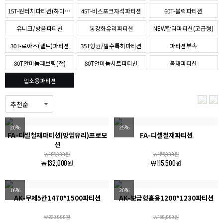
15T-원터치파티션(하이퍼스)
45T-비스포크자석파티션
60T-블럭파티션
유니크/방음파티션
통강화유리파티션
NEW칼라파티션(고급형)
30T-로아즈(펠트)파티션
35T항균/발수특허파티션
파티션부속
80T알미늄패브릭(천)
80T알미늄시트파티션
목재파티션
업소용파티션
20%
25%
FA-디셀철재파티션(망입유리)프로모
FA-디셀철재파티션
션
￦165,000원
￦155,000원
￦132,000원
￦115,500원
16%
20%
AK-무제5칸1470*1500파티션
AK-보급형홀용1200*1230파티션
￦220,000원
￦150,000원