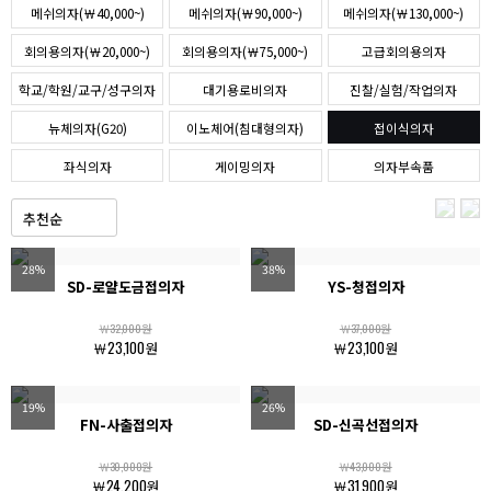
메쉬의자(￦40,000~)
메쉬의자(￦90,000~)
메쉬의자(￦130,000~)
회의용의자(￦20,000~)
회의용의자(￦75,000~)
고급회의용의자
학교/학원/교구/성구의자
대기용로비의자
진찰/실험/작업의자
뉴체의자(G20)
이노체어(침대형의자)
접이식의자
좌식의자
게이밍의자
의자부속품
28%
38%
SD-로얄도금접의자
YS-청접의자
￦32,000원
￦37,000원
￦23,100원
￦23,100원
19%
26%
FN-사출접의자
SD-신곡선접의자
￦30,000원
￦43,000원
￦24,200원
￦31,900원