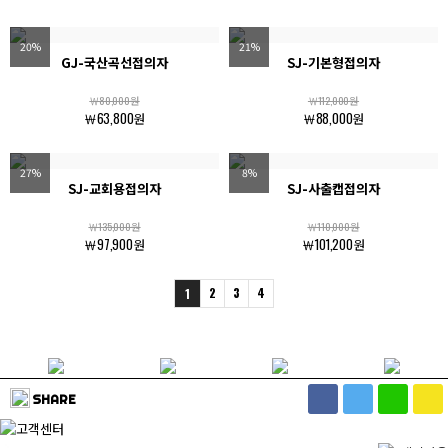
20%
21%
GJ-국산곡선접의자
SJ-기본형접의자
￦80,000원
￦112,000원
￦63,800원
￦88,000원
27%
8%
SJ-교회용접의자
SJ-사출캡접의자
￦135,000원
￦110,000원
￦97,900원
￦101,200원
2
3
4
1
SHARE