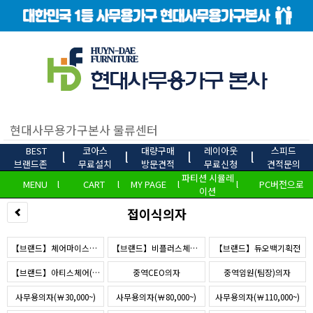
BEST
코아스
대량구매
레이아웃
스피드
l
l
l
l
브랜드존
무료설치
방문견적
무료신청
견적문의
파티션 시뮬레
MENU
l
CART
l
MY PAGE
l
l
PC버전으로
이션
접이식의자
【브랜드】체어마이스터(해외수출)
【브랜드】비플러스체어(b+)
【브랜드】듀오백기획전
【브랜드】아티스체어(JC)
중역CEO의자
중역임원(팀장)의자
사무용의자(￦30,000~)
사무용의자(￦80,000~)
사무용의자(￦110,000~)