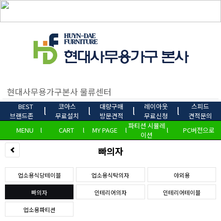
BEST
코아스
대량구매
레이아웃
스피드
l
l
l
l
브랜드존
무료설치
방문견적
무료신청
견적문의
파티션 시뮬레
MENU
l
CART
l
MY PAGE
l
l
PC버전으로
이션
빠의자
업소용식당테이블
업소용식탁의자
야외용
빠의자
인테리어의자
인테리어테이블
업소용파티션