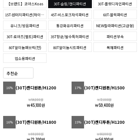
【브랜드】코아스Koas
30T-슬림/캔디파티션
30T-플렛디자인파티션
15T-원터치파티션(하이퍼스)
45T-비스포크자석파티션
60T-블럭파티션
유니크/방음파티션
통강화유리파티션
NEW칼라파티션(고급형)
30T-로아즈(펠트)파티션
35T항균/발수특허파티션
파티션부속
80T알미늄패브릭(천)
80T알미늄시트파티션
목재파티션
업소용파티션
(30T)캔디원톤/H1200
(30T)캔디원톤/H1500
16%
17%
￦54,000원
￦72,000원
￦45,100원
￦59,400원
(30T)캔디원톤/H1800
(30T)캔디투톤/H1200
16%
15%
￦88,000원
￦66,000원
￦73,700원
￦56,100원