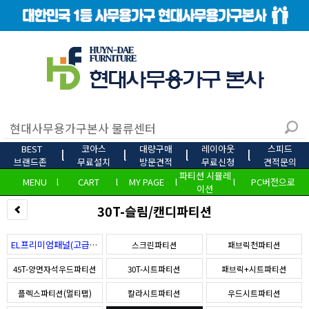
BEST
코아스
대량구매
레이아웃
스피드
l
l
l
l
브랜드존
무료설치
방문견적
무료신청
견적문의
파티션 시뮬레
MENU
l
CART
l
MY PAGE
l
l
PC버전으로
이션
30T-슬림/캔디파티션
EL프리미엄패널(고급형)
스크린파티션
패브릭천파티션
45T-양면자석우드파티션
30T-시트파티션
패브릭+시트파티션
플렉스파티션(멀티탭)
칼라시트파티션
우드시트파티션