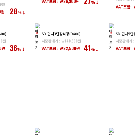
27
86,900
VAT포함 : ￦
원
%↓
0
원
VAT포함 : 
28
0
원
%↓
8
9
00)
SD-펀치3단장식장(D400)
SD-펀치5단
00
원
시중판매가 : ￦
140,800
원
시중판매가 :
36
41
0
82,500
원
VAT포함 : ￦
원
VAT포함 : 
%↓
%↓