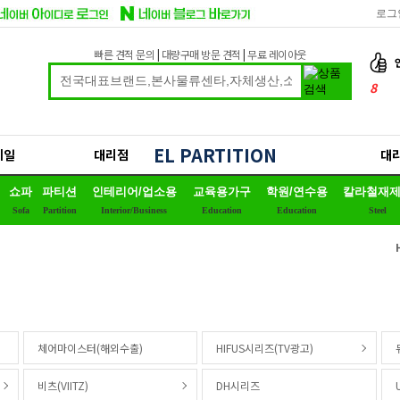
로그
빠른 견적 문의
|
대량구매 방문 견적
|
무료 레이아웃
8
9
10
EL PARTITION
세일
대리점
대
1
쇼파
파티션
인테리어/업소용
교육용가구
학원/연수용
칼라철재
2
Sofa
Partition
Interior/Business
Education
Education
Steel
3
4
5
6
7
체어마이스터(해외수출)
HIFUS시리즈(TV광고)
비츠(VIITZ)
DH시리즈