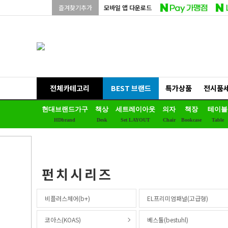
즐겨찾기추가
모바일 앱 다운로드
전체카테고리
BEST 브랜드
특가상품
전시품
현대브랜드가구
책상
세트레이아웃
의자
책장
테이블
HDbrand
Desk
Set LAYOUT
Chair
Bookcase
Table
펀치시리즈
비플러스체어(b+)
EL프리미엄패널(고급형)
코아스(KOAS)
베스툴(bestuhl)