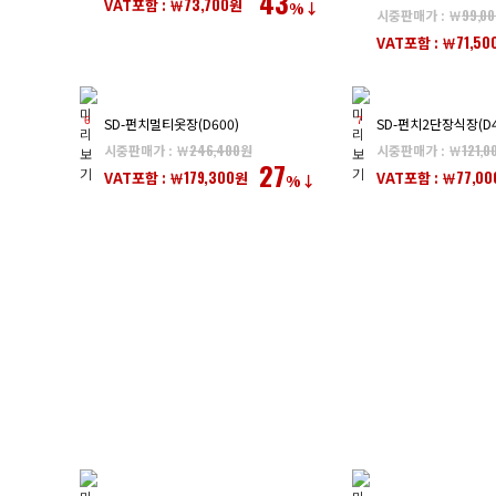
43
73,700
VAT포함 : ￦
원
%↓
시중판매가 : ￦
99,00
71,50
VAT포함 : ￦
6
7
SD-펀치멀티옷장(D600)
SD-펀치2단장식장(D4
시중판매가 : ￦
246,400
원
시중판매가 : ￦
121,0
27
179,300
77,00
VAT포함 : ￦
원
VAT포함 : ￦
%↓