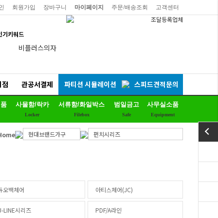
인
회원가입
장바구니
마이페이지
주문/배송조회
고객센터
인기키워드
비플러스의자
연수용테이블
예스체어회의용
리점
관공서결제
파티션 시뮬레이션
스피드견적문의
EL프리미엄파티션
제품
사물함/락카
서류함/화일박스
범일금고
사무실소품
칼라철재
Locker
Filebox
Safe
Equipment
세트상품
현대브랜드가구
펀치시리즈
Home
리더풀메쉬의자
양면자석파티션
하이퍼스
듀어백체어
듀오백체어
아티스체어(JC)
U-LINE시리즈
PDF/A라인