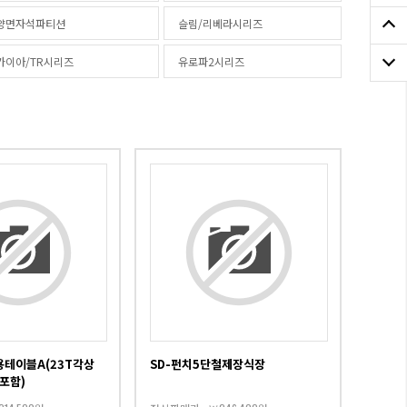
양면자석파티션
슬림/리베라시리즈
가이아/TR시리즈
유로파2시리즈
5
용테이블A(23T각상
SD-펀치5단철제장식장
포함)