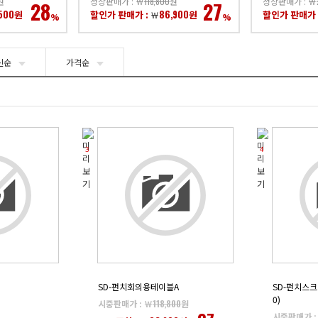
원
정상판매가 : ￦
118,800
원
정상판매가 : ￦
28
27
,500
86,900
원
할인가 판매가 :
원
할인가 판매가 
￦
%
%
신순
가격순
3
4
SD-펀치회의용테이블A
SD-펀치스크
0)
시중판매가 : ￦
118,800
원
시중판매가 :