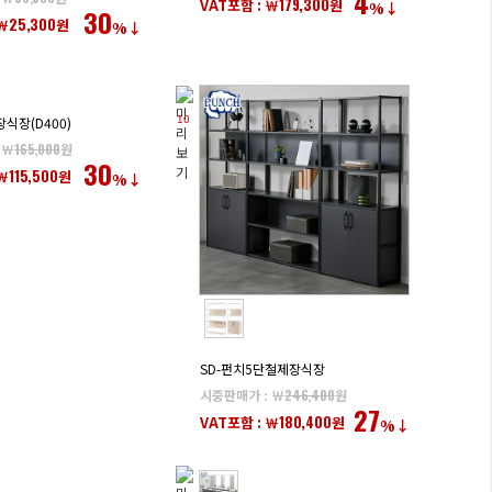
4
179,300
VAT포함 : ￦
원
%↓
30
25,300
￦
원
%↓
10
장식장(D400)
 ￦
165,000
원
30
115,500
￦
원
%↓
SD-펀치5단철제장식장
시중판매가 : ￦
246,400
원
27
180,400
VAT포함 : ￦
원
%↓