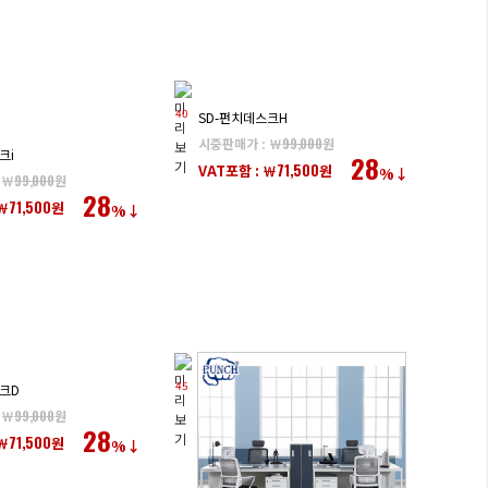
40
SD-펀치데스크H
시중판매가 : ￦
99,000
원
크i
28
71,500
VAT포함 : ￦
원
%↓
 ￦
99,000
원
28
71,500
￦
원
%↓
45
크D
 ￦
99,000
원
28
71,500
￦
원
%↓