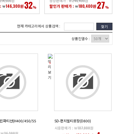
214,500
원
정상판매가 : ￦
246,400
원
32
27
146,300
180,400
:
원
할인가 판매가 :
원
￦
￦
%
%
현재 카테고리에서 상품검색 :
찾기
상품진열수 :
5
린파티션(H400/450/55
SD-펀치멀티옷장(D800)
시중판매가 : ￦
187,000
원
 ￦
36,300
원