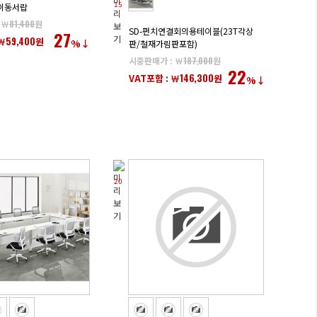
15
단이동서랍
 ￦
81,400
원
SD-펀치연결회의용테이블(23T각상
27
59,400
￦
원
%↓
판/철재가림판포함)
시중판매가 : ￦
187,000
원
22
146,300
VAT포함 : ￦
원
%↓
20