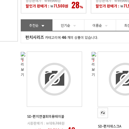
정상판매가 : ￦
99,000
원
정상판매가 : ￦
99,000
28
71,500
71
할인가 판매가 :
원
할인가 판매가 :
￦
￦
%
추천순
인기순
이름순
최
펀치시리즈
46
카테고리에
개의 상품이 있습니다.
1
2
SD-펀치연결회의용테이블
시중판매가 : ￦
128,700
원
SD-펀치데스크A