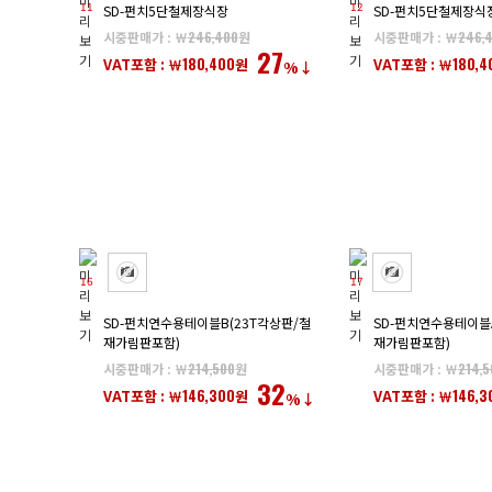
11
12
SD-펀치5단철제장식장
SD-펀치5단철제장식
시중판매가 : ￦
246,400
원
시중판매가 : ￦
246,
27
180,400
180,4
VAT포함 : ￦
원
VAT포함 : ￦
%↓
16
17
SD-펀치연수용테이블B(23T각상판/철
SD-펀치연수용테이블A
재가림판포함)
재가림판포함)
시중판매가 : ￦
214,500
원
시중판매가 : ￦
214,5
32
146,300
146,3
VAT포함 : ￦
원
VAT포함 : ￦
%↓