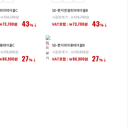
결회의테이블C
SD-펀치연결회의테이블B
 ￦
128,700
원
시중판매가 : ￦
128,700
원
43
43
73,700
73,700
￦
원
VAT포함 : ￦
원
%↓
%↓
25
의용테이블C
SD-펀치회의용테이블B
 ￦
118,800
원
시중판매가 : ￦
118,800
원
27
27
86,900
86,900
￦
원
VAT포함 : ￦
원
%↓
%↓