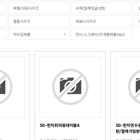
에펠/다온시리즈
슈랙(철재앵글선반)
멜론시리즈
에보니시리즈
직수입제품
전시/스크래치/미개봉제품SALE
3
4
SD-펀치회의용테이블A
SD-펀치연수
판/철재가림판