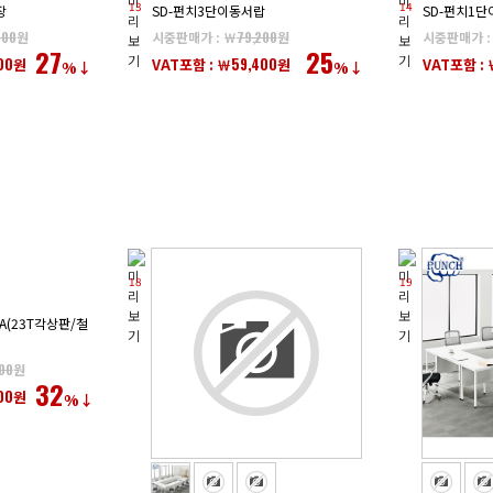
13
14
장
SD-펀치3단이동서랍
SD-펀치1
400
원
시중판매가 : ￦
79,200
원
시중판매가 :
27
25
00
59,400
원
VAT포함 : ￦
원
VAT포함 : 
%↓
%↓
18
19
(23T각상판/철
00
원
32
00
원
%↓