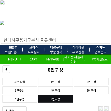
BEST
코아스
대량구매
레이아웃
스피드
l
l
l
l
브랜드존
무료설치
방문견적
무료신청
견적문의
파티션 시뮬레
MENU
l
CART
l
MY PAGE
l
l
PC버전으로
이션
8인구성
세트상품
1인구성
2인구성
3인구성
4인구성
5인구성
6인구성
8인구성