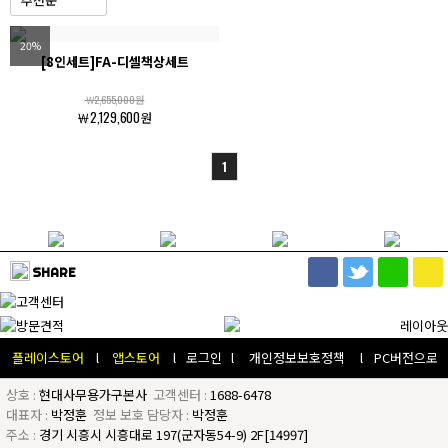
20%
[8인세트]FA-디셀책상세트
￦2,655,000원
￦2,129,600원
1
SHARE
플레이스토어
l
앱스토어
l
로그인
l
개인정보보호정책
l
PC버전으로
상호 :
현대사무용가구본사
고객센터 :
1688-6478
대표자 :
박정훈
정보 보호 담당자 :
박정훈
주소 :
경기 시흥시 시흥대로 197(군자동54-9) 2F[14997]