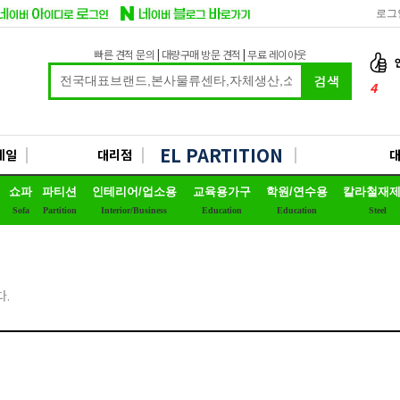
로그
빠른 견적 문의
|
대량구매 방문 견적
|
무료 레이아웃
4
5
6
EL PARTITION
세일
대리점
7
쇼파
파티션
인테리어/업소용
교육용가구
학원/연수용
칼라철재
8
Sofa
Partition
Interior/Business
Education
Education
Steel
9
10
1
.
2
3