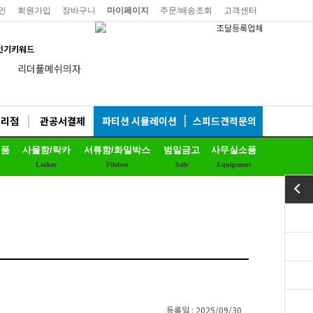
인
회원가입
장바구니
마이페이지
주문/배송조회
고객센터
인기키워드
리더풀메쉬의자
양면자석파티션
하이퍼스
대리점
관공서결제
파티션 시뮬레이션
스피드견적문의
듀어백체어
제품
사물함/락카
서류함/화일박스
범일금고
사무실소품
비플러스의자
Locker
Filebox
Safe
Equipment
연수용테이블
예스체어회의용
EL프리미엄파티션
칼라철재
세트상품
등록일 : 2025/09/30