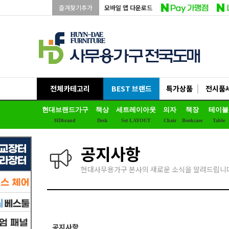
즐겨찾기추가
모바일 앱 다운로드
전체카테고리
BEST 브랜드
특가상품
전시품
현대브랜드가구
책상
세트레이아웃
의자
책장
테이블
HDbrand
Desk
Set LAYOUT
Chair
Bookcase
Table
공지사항
현대사무용가구 본사의 새로운 소식을 알려드립니다
공지사항